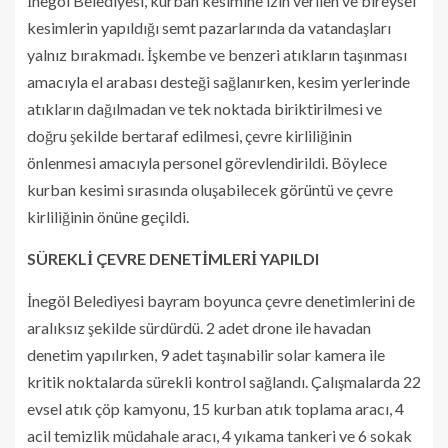
İnegöl Belediyesi, kurban kesimine izin verilen ve bireysel
kesimlerin yapıldığı semt pazarlarında da vatandaşları
yalnız bırakmadı. İşkembe ve benzeri atıkların taşınması
amacıyla el arabası desteği sağlanırken, kesim yerlerinde
atıkların dağılmadan ve tek noktada biriktirilmesi ve
doğru şekilde bertaraf edilmesi, çevre kirliliğinin
önlenmesi amacıyla personel görevlendirildi. Böylece
kurban kesimi sırasında oluşabilecek görüntü ve çevre
kirliliğinin önüne geçildi.
SÜREKLİ ÇEVRE DENETİMLERİ YAPILDI
İnegöl Belediyesi bayram boyunca çevre denetimlerini de
aralıksız şekilde sürdürdü. 2 adet drone ile havadan
denetim yapılırken, 9 adet taşınabilir solar kamera ile
kritik noktalarda sürekli kontrol sağlandı. Çalışmalarda 22
evsel atık çöp kamyonu, 15 kurban atık toplama aracı, 4
acil temizlik müdahale aracı, 4 yıkama tankeri ve 6 sokak