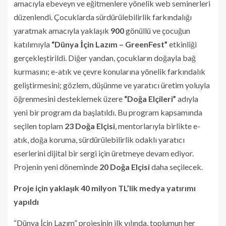
amacıyla ebeveyn ve eğitmenlere yönelik web seminerleri
düzenlendi. Çocuklarda sürdürülebilirlik farkındalığı
yaratmak amacıyla yaklaşık
900
gönüllü ve çocuğun
katılımıyla
“Dünya İçin Lazım – GreenFest”
etkinliği
gerçekleştirildi. Diğer yandan, çocukların doğayla bağ
kurmasını; e-atık ve çevre konularına yönelik farkındalık
geliştirmesini; gözlem, düşünme ve yaratıcı üretim yoluyla
öğrenmesini desteklemek üzere
“Doğa Elçileri”
adıyla
yeni bir program da başlatıldı. Bu program kapsamında
seçilen toplam
23 Doğa Elçisi
, mentorlarıyla birlikte e-
atık, doğa koruma, sürdürülebilirlik odaklı yaratıcı
eserlerini dijital bir sergi için üretmeye devam ediyor.
Projenin yeni döneminde
20 Doğa Elçisi
daha seçilecek.
Proje için yaklaşık 40 milyon TL’lik medya yatırımı
yapıldı
“Dünya İçin Lazım” projesinin ilk yılında, toplumun her