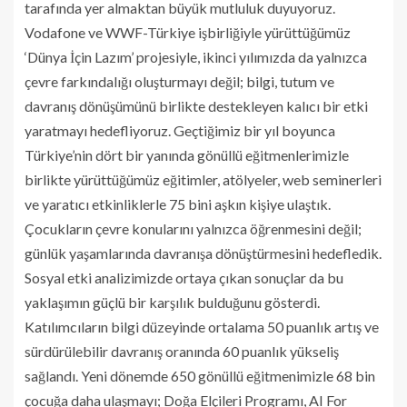
tarafında yer almaktan büyük mutluluk duyuyoruz.
Vodafone ve WWF-Türkiye işbirliğiyle yürüttüğümüz
‘Dünya İçin Lazım’ projesiyle, ikinci yılımızda da yalnızca
çevre farkındalığı oluşturmayı değil; bilgi, tutum ve
davranış dönüşümünü birlikte destekleyen kalıcı bir etki
yaratmayı hedefliyoruz. Geçtiğimiz bir yıl boyunca
Türkiye’nin dört bir yanında gönüllü eğitmenlerimizle
birlikte yürüttüğümüz eğitimler, atölyeler, web seminerleri
ve yaratıcı etkinliklerle 75 bini aşkın kişiye ulaştık.
Çocukların çevre konularını yalnızca öğrenmesini değil;
günlük yaşamlarında davranışa dönüştürmesini hedefledik.
Sosyal etki analizimizde ortaya çıkan sonuçlar da bu
yaklaşımın güçlü bir karşılık bulduğunu gösterdi.
Katılımcıların bilgi düzeyinde ortalama 50 puanlık artış ve
sürdürülebilir davranış oranında 60 puanlık yükseliş
sağlandı. Yeni dönemde 650 gönüllü eğitmenimizle 68 bin
çocuğa daha ulaşmayı; Doğa Elçileri Programı, AI For