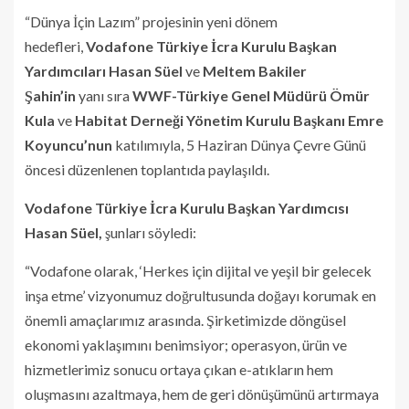
“Dünya İçin Lazım” projesinin yeni dönem
hedefleri,
Vodafone Türkiye İcra Kurulu Başkan
Yardımcıları Hasan Süel
ve
Meltem Bakiler
Şahin’in
yanı sıra
WWF-Türkiye Genel Müdürü Ömür
Kula
ve
Habitat Derneği Yönetim Kurulu Başkanı Emre
Koyuncu’nun
katılımıyla, 5 Haziran Dünya Çevre Günü
öncesi düzenlenen toplantıda paylaşıldı.
Vodafone Türkiye İcra Kurulu Başkan Yardımcısı
Hasan Süel,
şunları söyledi:
“Vodafone olarak, ‘Herkes için dijital ve yeşil bir gelecek
inşa etme’ vizyonumuz doğrultusunda doğayı korumak en
önemli amaçlarımız arasında. Şirketimizde döngüsel
ekonomi yaklaşımını benimsiyor; operasyon, ürün ve
hizmetlerimiz sonucu ortaya çıkan e-atıkların hem
oluşmasını azaltmaya, hem de geri dönüşümünü artırmaya