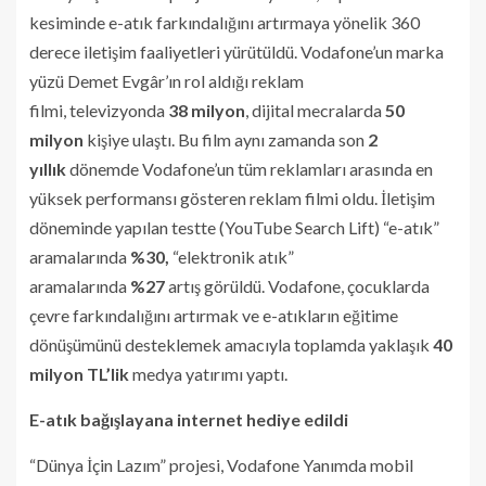
kesiminde e-atık farkındalığını artırmaya yönelik 360
derece iletişim faaliyetleri yürütüldü. Vodafone’un marka
yüzü Demet Evgâr’ın rol aldığı reklam
filmi, televizyonda
38 milyon
, dijital mecralarda
50
milyon
kişiye ulaştı. Bu film aynı zamanda son
2
yıllık
dönemde Vodafone’un tüm reklamları arasında en
yüksek performansı gösteren reklam filmi oldu. İletişim
döneminde yapılan testte (YouTube Search Lift) “e-atık”
aramalarında
%30,
“elektronik atık”
aramalarında
%27
artış görüldü. Vodafone, çocuklarda
çevre farkındalığını artırmak ve e-atıkların eğitime
dönüşümünü desteklemek amacıyla toplamda yaklaşık
40
milyon TL’lik
medya yatırımı yaptı.
E-atık bağışlayana internet hediye edildi
“Dünya İçin Lazım” projesi, Vodafone Yanımda mobil