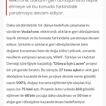
elektronik atıkların geri dönüşümünü teşvik
etmeye ve bu konuda farkındalık
yaratmaya devam ediyor.
Daha sürdürülebilir bir dünya hedefiyle çalışmalarını
sürdüren
Vodafone
, elektronik atıkların geri dönüşümünü
teşvik etmeye ve bu konuda farkındalık yaratmaya devam
ediyor. Şirketin e-atıkların geri dönüştürülerek hem
doğanın korunması hem de doğa bilinci yüksek, sorumlu
nesillerin yetişmesi amacıyla, WWF-Türkiye ve Habit
at
Derneği işbirliğiyle başlattığı
“Dünya İçin Lazım”
projesi
bir yılı geride bıraktı. Bu süreçte
37 tonu
aşkın
e-atık geri
dönüşüme kazandırılırken, projeye destek veren gönüllü
sayısı
500’ü,
doğayı koruma eğitimleriyle ulaşılan kişi
sayısı ise
75 bini
aştı. Projenin ikinci yılında
650
gönüllü
eğitmen ile
68 bin
çocuğa daha ulaşılması ve
50 ton
e-
atığın geri dönüşüme kazandırılması hedefleniyor.