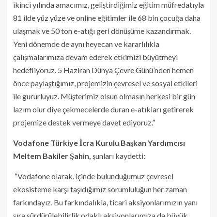
ikinci yılında amacımız, geliştirdiğimiz eğitim müfredatıyla
81 ilde yüz yüze ve online eğitimler ile 68 bin çocuğa daha
ulaşmak ve 50 ton e-atığı geri dönüşüme kazandırmak.
Yeni dönemde de aynı heyecan ve kararlılıkla
çalışmalarımıza devam ederek etkimizi büyütmeyi
hedefliyoruz. 5 Haziran Dünya Çevre Günü’nden hemen
önce paylaştığımız, projemizin çevresel ve sosyal etkileri
ile gururluyuz. Müşterimiz olsun olmasın herkesi bir gün
lazım olur diye çekmecelerde duran e-atıkları getirerek
projemize destek vermeye davet ediyoruz.”
Vodafone Türkiye İcra Kurulu Başkan Yardımcısı
Meltem Bakiler Şahin,
şunları kaydetti:
“Vodafone olarak, içinde bulunduğumuz çevresel
ekosisteme karşı taşıdığımız sorumluluğun her zaman
farkındayız. Bu farkındalıkla, ticari aksiyonlarımızın yanı
sıra sürdürülebilirlik odaklı aksiyonlarımıza da büyük