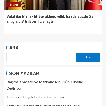
FINANS
VakıfBank’ın aktif büyüklüğü yıllık bazda yüzde 28
artışla 5,8 trilyon TL’yi aştı
ARA
Ara
SON YAZILAR
Bağımsız Sanatçı ve Markalar İçin PR’ın Kuralları
Değişiyor
Tünellerin büyük bölümü tamamlandı
Tarihi çarşının nasırlı elleri mirasın son bekçileri