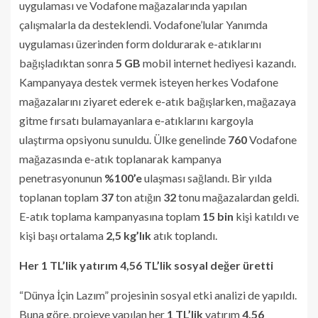
uygulaması ve Vodafone mağazalarında yapılan
çalışmalarla da desteklendi. Vodafone’lular Yanımda
uygulaması üzerinden form doldurarak e-atıklarını
bağışladıktan sonra
5 GB
mobil internet
hediyesi kazandı.
Kampanyaya destek vermek isteyen herkes Vodafone
mağazalarını ziyaret ederek e-atık bağışlarken, mağazaya
gitme fırsatı bulamayanlara e-atıklarını kargoyla
ulaştırma opsiyonu sunuldu. Ülke genelinde
760
Vodafone
mağazasında e-atık toplanarak kampanya
penetrasyonunun
%100’e
ulaşması sağlandı. Bir yılda
toplanan toplam
37
ton atığın
32
tonu mağazalardan geldi.
E-atık toplama kampanyasına toplam
15 bin
kişi katıldı ve
kişi başı ortalama
2,5 kg’lık
atık toplandı.
Her 1 TL’lik yatırım 4,56 TL’lik sosyal değer üretti
“Dünya İçin Lazım” projesinin sosyal etki analizi de yapıldı.
Buna göre, projeye yapılan her
1 TL’lik
yatırım
4,56