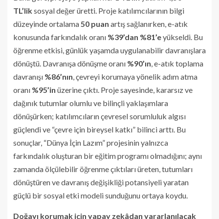
TL’lik
sosyal değer üretti. Proje katılımcılarının bilgi
düzeyinde ortalama
50 puan
artış sağlanırken, e-atık
konusunda farkındalık oranı
%39’dan %81’e
yükseldi. Bu
öğrenme etkisi, günlük yaşamda uygulanabilir davranışlara
dönüştü. Davranışa dönüşme oranı
%90’ın
, e-atık toplama
davranışı
%86’nın
, çevreyi korumaya yönelik adım atma
oranı
%95’in
üzerine çıktı. Proje sayesinde, kararsız ve
dağınık tutumlar olumlu ve bilinçli yaklaşımlara
dönüşürken; katılımcıların çevresel sorumluluk algısı
güçlendi ve “çevre için bireysel katkı” bilinci arttı. Bu
sonuçlar, “Dünya İçin Lazım” projesinin yalnızca
farkındalık oluşturan bir eğitim programı olmadığını; aynı
zamanda ölçülebilir öğrenme çıktıları üreten, tutumları
dönüştüren ve davranış değişikliği potansiyeli yaratan
güçlü bir sosyal etki modeli sunduğunu ortaya koydu.
Doğayı korumak için yapay zekâdan yararlanılacak