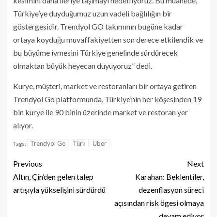
kesimini daha ileriye taşımayı hedefliyoruz. Bu muahede,
Türkiye’ye duyduğumuz uzun vadeli bağlılığın bir
göstergesidir. Trendyol GO takımının bugüne kadar
ortaya koyduğu muvaffakiyetten son derece etkilendik ve
bu büyüme ivmesini Türkiye genelinde sürdürecek
olmaktan büyük heyecan duyuyoruz” dedi.
Kurye, müşteri, market ve restoranları bir ortaya getiren
Trendyol Go platformunda, Türkiye’nin her köşesinden 19
bin kurye ile 90 binin üzerinde market ve restoran yer
alıyor.
Trendyol Go
Türk
Uber
Tags:
Previous
Next
Altın, Çin’den gelen talep
Karahan: Beklentiler,
artışıyla yükselişini sürdürdü
dezenflasyon süreci
açısından risk ögesi olmaya
devam ediyor