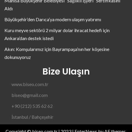
Manisa Büyükşehir Belediyesi “Sağlıklı İşyeri” Sertifikasını
Aldı
Büyükşehir’den Darıca’ya modern ulaşım yatırımı
Kuru meyve sektörü 2 milyar dolar ihracat hedefi için
Ankara’dan destek istedi
Akın: Komşularımız için Bayrampaşa’nın her köşesine
dokunuyoruz
Bize Ulaşın
www.biseo.com.tr
biseo@gmail.com
+90 (212) 535 62 62
İstanbul / Bahçeşehir
Copyright © biseo.com.tr | 2023
|
EnterNews
by AF themes.