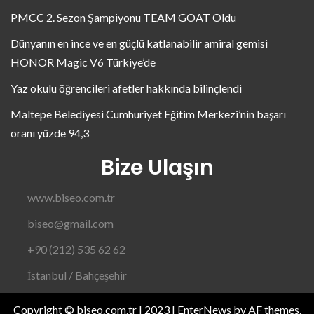
PMCC 2. Sezon Şampiyonu TEAM GOAT Oldu
Dünyanın en ince ve en güçlü katlanabilir amiral gemisi
HONOR Magic V6 Türkiye’de
Yaz okulu öğrencileri afetler hakkında bilinçlendi
Maltepe Belediyesi Cumhuriyet Eğitim Merkezi’nin başarı
oranı yüzde 94,3
Bize Ulaşın
www.biseo.com.tr
biseo@gmail.com
+90 (212) 535 62 62
İstanbul / Bahçeşehir
Copyright © biseo.com.tr | 2023
|
EnterNews
by AF themes.