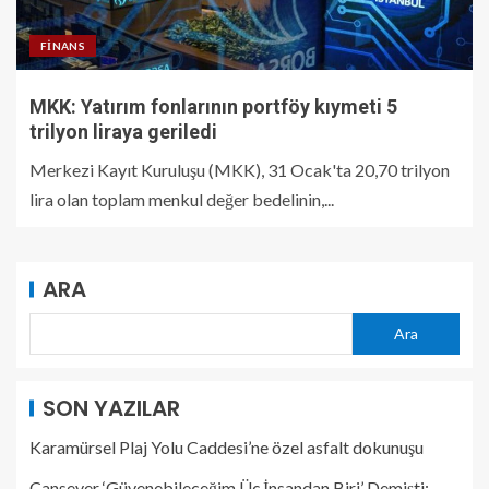
FINANS
MKK: Yatırım fonlarının portföy kıymeti 5
trilyon liraya geriledi
Merkezi Kayıt Kuruluşu (MKK), 31 Ocak'ta 20,70 trilyon
lira olan toplam menkul değer bedelinin,...
ARA
Ara
SON YAZILAR
Karamürsel Plaj Yolu Caddesi’ne özel asfalt dokunuşu
Cansever ‘Güvenebileceğim Üç İnsandan Biri’ Demişti: