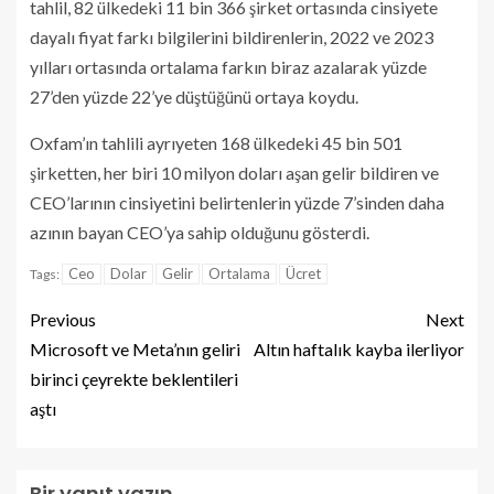
tahlil, 82 ülkedeki 11 bin 366 şirket ortasında cinsiyete
dayalı fiyat farkı bilgilerini bildirenlerin, 2022 ve 2023
yılları ortasında ortalama farkın biraz azalarak yüzde
27’den yüzde 22’ye düştüğünü ortaya koydu.
Oxfam’ın tahlili ayrıyeten 168 ülkedeki 45 bin 501
şirketten, her biri 10 milyon doları aşan gelir bildiren ve
CEO’larının cinsiyetini belirtenlerin yüzde 7’sinden daha
azının bayan CEO’ya sahip olduğunu gösterdi.
Ceo
Dolar
Gelir
Ortalama
Ücret
Tags:
Previous
Next
Microsoft ve Meta’nın geliri
Altın haftalık kayba ilerliyor
birinci çeyrekte beklentileri
aştı
Bir yanıt yazın