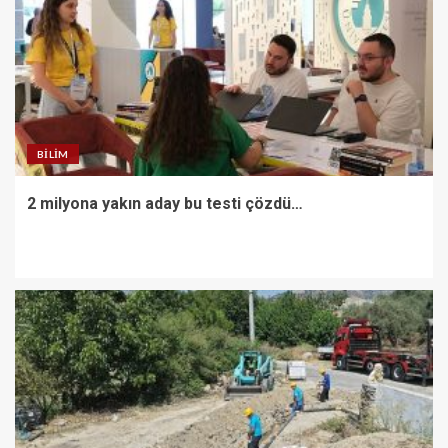
BILIM
2 milyona yakın aday bu testi çözdü…