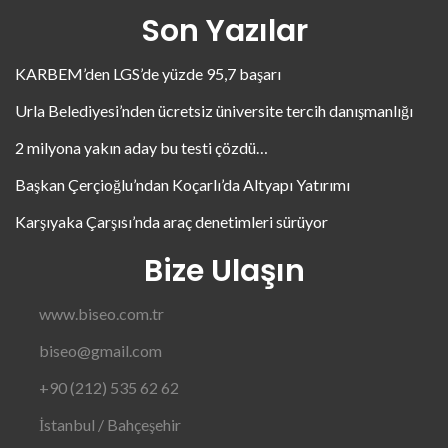
Son Yazılar
KARBEM’den LGS’de yüzde 95,7 başarı
Urla Belediyesi’nden ücretsiz üniversite tercih danışmanlığı
2 milyona yakın aday bu testi çözdü…
Başkan Çerçioğlu’ndan Koçarlı’da Altyapı Yatırımı
Karşıyaka Çarşısı’nda araç denetimleri sürüyor
Bize Ulaşın
www.biseo.com.tr
biseo@gmail.com
+90 (212) 535 62 62
İstanbul / Bahçeşehir