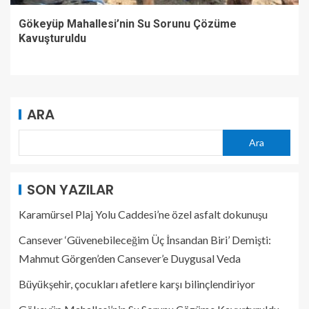
Gökeyüp Mahallesi’nin Su Sorunu Çözüme
Kavuşturuldu
ARA
Ara
SON YAZILAR
Karamürsel Plaj Yolu Caddesi’ne özel asfalt dokunuşu
Cansever ‘Güvenebileceğim Üç İnsandan Biri’ Demişti:
Mahmut Görgen’den Cansever’e Duygusal Veda
Büyükşehir, çocukları afetlere karşı bilinçlendiriyor