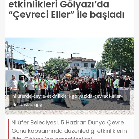
etkinlikleri Gölyazı’da
“Çevreci Eller” ile başladı
niluferde-cevre-etkinlikleri-golyazida-cevreci-eller-
ile-basladi.jpg
Nilüfer Belediyesi, 5 Haziran Dünya Çevre
Günü kapsamında düzenlediği etkinliklerin