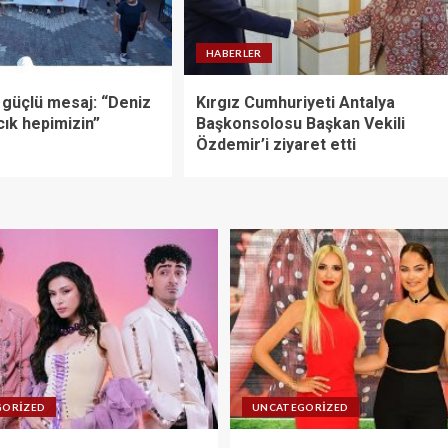
HABERLER
 güçlü mesaj: “Deniz
Kırgız Cumhuriyeti Antalya
cık hepimizin”
Başkonsolosu Başkan Vekili
Özdemir’i ziyaret etti
GORIZED
UNCATEGORIZED