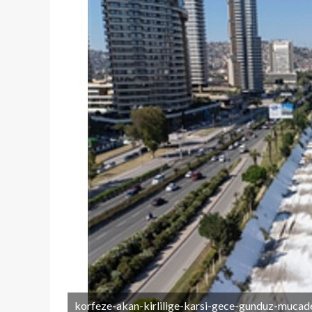
korfeze-akan-kirlilige-karsi-gece-gunduz-mucade