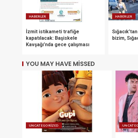
HABERLER
HABERLER
İzmit istikameti trafiğe
Sığacık’tan
kapatılacak: Başiskele
bizim, Sığa
Kavşağı’nda gece çalışması
YOU MAY HAVE MISSED
UNCATEGORIZED
UNCATE