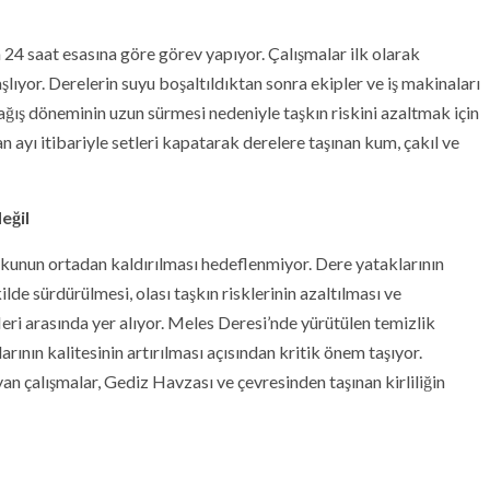
24 saat esasına göre görev yapıyor. Çalışmalar ilk olarak
aşlıyor. Derelerin suyu boşaltıldıktan sonra ekipler ve iş makinaları
ğış döneminin uzun sürmesi nedeniyle taşkın riskini azaltmak için
ayı itibariyle setleri kapatarak derelere taşınan kum, çakıl ve
eğil
okunun ortadan kaldırılması hedeflenmiyor. Dere yataklarının
ilde sürdürülmesi, olası taşkın risklerinin azaltılması ve
ri arasında yer alıyor. Meles Deresi’nde yürütülen temizlik
rının kalitesinin artırılması açısından kritik önem taşıyor.
yan çalışmalar, Gediz Havzası ve çevresinden taşınan kirliliğin