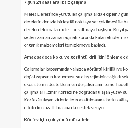
7 gün 24 saat aralıksız çalışma
Meles Deresi’nde yürütülen çalışmalarda ekipler 7 gün 
derelerin denizle birleştiği noktaya set çekilmesi ile b
derelerdeki malzemeleri boşaltmaya başlıyor. Bu yıl ya
setleri zaman zaman açmak zorunda kalan ekipler nisan 
organik malzemeleri temizlemeye başladı.
Amaç sadece koku ve görüntü kirliliğini önlemek d
Çalışmalar kapsamında yalnızca görüntü kirliliği ve k
doğal yapısının korunması, su akış rejiminin sağlıklı şek
ekosistemin desteklenmesi de çalışmanın temel hedefle
çalışmaları, İzmir Körfezi’ne doğrudan ulaşan yüzey sula
Körfez’e ulaşan kirleticilerin azaltılmasına katkı sağla
etkilerinin azaltılmasına da destek veriyor.
Körfez için çok yönlü mücadele