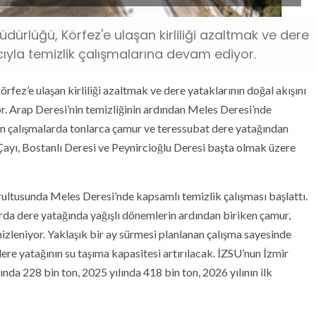
dürlüğü, Körfez'e ulaşan kirliliği azaltmak ve dere
ıyla temizlik çalışmalarına devam ediyor.
ez’e ulaşan kirliliği azaltmak ve dere yataklarının doğal akışını
. Arap Deresi’nin temizliğinin ardından Meles Deresi’nde
en çalışmalarda tonlarca çamur ve teressubat dere yatağından
Çayı, Bostanlı Deresi ve Peynircioğlu Deresi başta olmak üzere
ultusunda Meles Deresi’nde kapsamlı temizlik çalışması başlattı.
da dere yatağında yağışlı dönemlerin ardından biriken çamur,
emizleniyor. Yaklaşık bir ay sürmesi planlanan çalışma sayesinde
ere yatağının su taşıma kapasitesi artırılacak. İZSU’nun İzmir
lında 228 bin ton, 2025 yılında 418 bin ton, 2026 yılının ilk