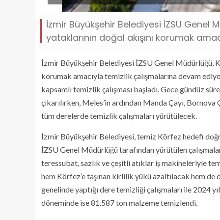
İzmir Büyükşehir Belediyesi İZSU Genel Mü
yataklarının doğal akışını korumak amac
İzmir Büyükşehir Belediyesi İZSU Genel Müdürlüğü, Körf
korumak amacıyla temizlik çalışmalarına devam ediyor
kapsamlı temizlik çalışması başladı. Gece gündüz sür
çıkarılırken, Meles’in ardından Manda Çayı, Bornova 
tüm derelerde temizlik çalışmaları yürütülecek.
İzmir Büyükşehir Belediyesi, temiz Körfez hedefi doğr
İZSU Genel Müdürlüğü tarafından yürütülen çalışmalar
teressubat, sazlık ve çeşitli atıklar iş makineleriyle t
hem Körfez’e taşınan kirlilik yükü azaltılacak hem de d
genelinde yaptığı dere temizliği çalışmaları ile 2024 yı
döneminde ise 81.587 ton malzeme temizlendi.