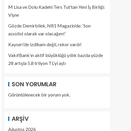
M Lisa ve Dolu Kadehi Ters Tut’tan Yeni İş Birliği:
Vişne
Gözde Demirbilek, NR1 Magazin’de: ‘Son
assolist olarak var olacağım!’
Kayseri’de izdiham değil, rekor vardı!
VakıfBank’ın aktif büyüklüğü yıllık bazda yüzde
28 artışla 5,8 trilyon TL’yi aştı
SON YORUMLAR
Görüntülenecek bir yorum yok.
ARŞIV
Ağustos 2026