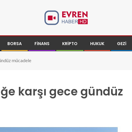
BORSA
FINANS
KRIPTO
HUKUK
GEZI
 gündüz mücadele
liğe karşı gece gündüz