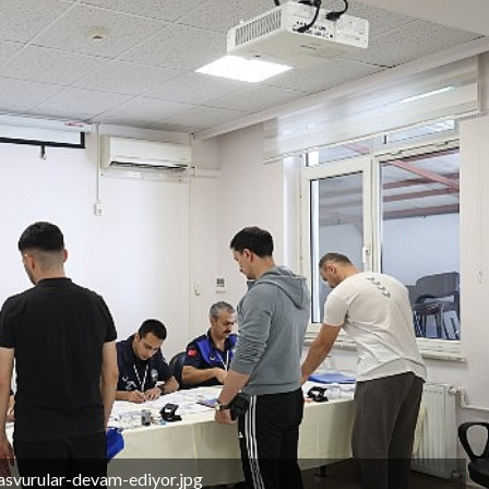
asvurular-devam-ediyor.jpg