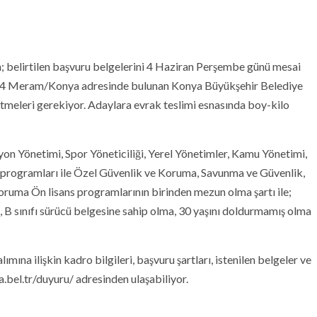
in; belirtilen başvuru belgelerini 4 Haziran Perşembe günü mesai
:14 Meram/Konya adresinde bulunan Konya Büyükşehir Belediye
etmeleri gerekiyor. Adaylara evrak teslimi esnasında boy-kilo
on Yönetimi, Spor Yöneticiliği, Yerel Yönetimler, Kamu Yönetimi,
s programları ile Özel Güvenlik ve Koruma, Savunma ve Güvenlik,
ruma Ön lisans programlarının birinden mezun olma şartı ile;
, B sınıfı sürücü belgesine sahip olma, 30 yaşını doldurmamış olma
na ilişkin kadro bilgileri, başvuru şartları, istenilen belgeler ve
a.bel.tr/duyuru/ adresinden ulaşabiliyor.