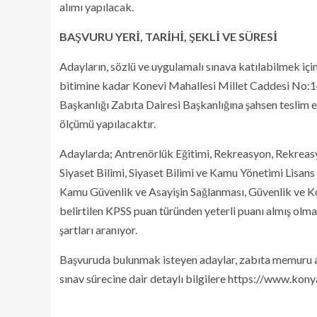
alımı yapılacak.
BAŞVURU YERİ, TARİHİ, ŞEKLİ VE SÜRESİ
Adayların, sözlü ve uygulamalı sınava katılabilmek iç
bitimine kadar Konevi Mahallesi Millet Caddesi No
Başkanlığı Zabıta Dairesi Başkanlığına şahsen teslim 
ölçümü yapılacaktır.
Adaylarda; Antrenörlük Eğitimi, Rekreasyon, Rekreasy
Siyaset Bilimi, Siyaset Bilimi ve Kamu Yönetimi Lisan
Kamu Güvenlik ve Asayişin Sağlanması, Güvenlik ve Ko
belirtilen KPSS puan türünden yeterli puanı almış olma
şartları aranıyor.
Başvuruda bulunmak isteyen adaylar, zabıta memuru alımı
sınav sürecine dair detaylı bilgilere https://www.kony