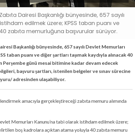
abıta Dairesi Başkanlığı bünyesinde, 657 sayılı
 istihdam edilmek üzere; KPSS taban puanı ve
k 40 zabıta memurluğuna başvurular sürüyor.
iresi Başkanlığı bünyesinde, 657 sayılı Devlet Memurları
S taban puanı ve diğer şartları taşımak kaydıyla alınacak 40
an Perşembe günü mesai bitimine kadar devam edecek
ileri, başvuru şartları, istenilen belgeler ve sınav sürecine
uyuru/ adresinden ulaşabiliyor.
üçlendirmek amacıyla gerçekleştireceği zabıta memuru alımında
evlet Memurları Kanunu’na tabi olarak istihdam edilmek üzere;
elirtilen boş kadrolara açıktan atama yoluyla 40 zabıta memuru