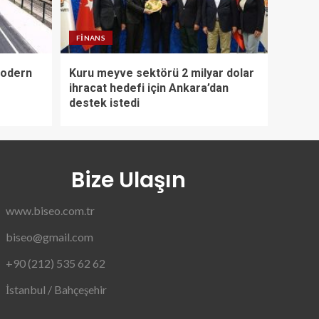
FINANS
modern
Kuru meyve sektörü 2 milyar dolar
ihracat hedefi için Ankara’dan
destek istedi
Bize Ulaşın
www.biseo.com.tr
biseo@gmail.com
+90 (212) 535 62 62
İstanbul / Bahçeşehir