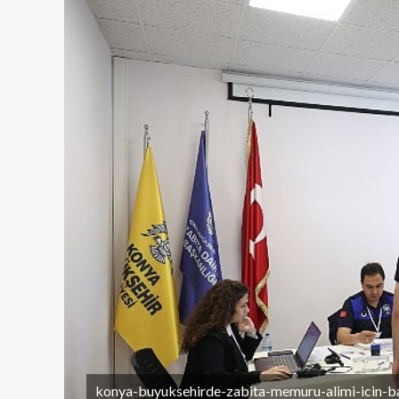
konya-buyuksehirde-zabita-memuru-alimi-icin-b