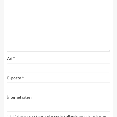
Ad
*
E-posta
*
İnternet sitesi
Daha sonraki yorumlarımda kullanılması için adım, e-