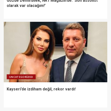
Gözde Demirbilek, NR1 Magazin’de: ‘Son assolist
olarak var olacağım!’
UNCATEGORIZED
Kayseri’de izdiham değil, rekor vardı!