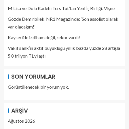
M Lisa ve Dolu Kadehi Ters Tut’tan Yeni İş Birliği: Vişne
Gözde Demirbilek, NR1 Magazin’de: ‘Son assolist olarak
var olacağım!’
Kayseri’de izdiham değil, rekor vardı!
VakıfBank’ın aktif büyüklüğü yıllık bazda yüzde 28 artışla
5,8 trilyon TL’yi aştı
SON YORUMLAR
Görüntülenecek bir yorum yok.
ARŞIV
Ağustos 2026