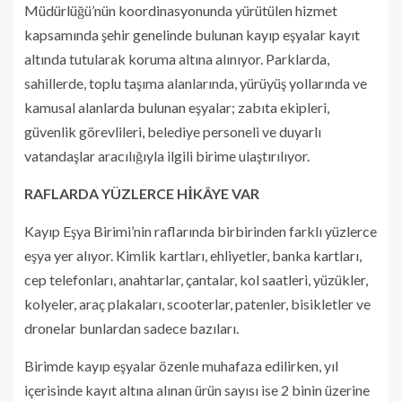
Müdürlüğü’nün koordinasyonunda yürütülen hizmet
kapsamında şehir genelinde bulunan kayıp eşyalar kayıt
altında tutularak koruma altına alınıyor. Parklarda,
sahillerde, toplu taşıma alanlarında, yürüyüş yollarında ve
kamusal alanlarda bulunan eşyalar; zabıta ekipleri,
güvenlik görevlileri, belediye personeli ve duyarlı
vatandaşlar aracılığıyla ilgili birime ulaştırılıyor.
RAFLARDA YÜZLERCE HİKÂYE VAR
Kayıp Eşya Birimi’nin raflarında birbirinden farklı yüzlerce
eşya yer alıyor. Kimlik kartları, ehliyetler, banka kartları,
cep telefonları, anahtarlar, çantalar, kol saatleri, yüzükler,
kolyeler, araç plakaları, scooterlar, patenler, bisikletler ve
dronelar bunlardan sadece bazıları.
Birimde kayıp eşyalar özenle muhafaza edilirken, yıl
içerisinde kayıt altına alınan ürün sayısı ise 2 binin üzerine