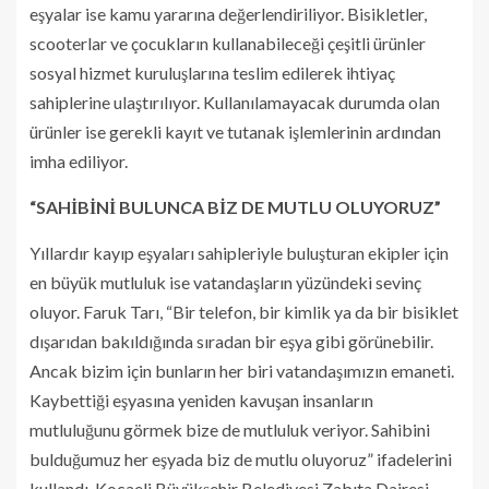
eşyalar ise kamu yararına değerlendiriliyor. Bisikletler,
scooterlar ve çocukların kullanabileceği çeşitli ürünler
sosyal hizmet kuruluşlarına teslim edilerek ihtiyaç
sahiplerine ulaştırılıyor. Kullanılamayacak durumda olan
ürünler ise gerekli kayıt ve tutanak işlemlerinin ardından
imha ediliyor.
“SAHİBİNİ BULUNCA BİZ DE MUTLU OLUYORUZ”
Yıllardır kayıp eşyaları sahipleriyle buluşturan ekipler için
en büyük mutluluk ise vatandaşların yüzündeki sevinç
oluyor. Faruk Tarı, “Bir telefon, bir kimlik ya da bir bisiklet
dışarıdan bakıldığında sıradan bir eşya gibi görünebilir.
Ancak bizim için bunların her biri vatandaşımızın emaneti.
Kaybettiği eşyasına yeniden kavuşan insanların
mutluluğunu görmek bize de mutluluk veriyor. Sahibini
bulduğumuz her eşyada biz de mutlu oluyoruz” ifadelerini
kullandı. Kocaeli Büyükşehir Belediyesi Zabıta Dairesi