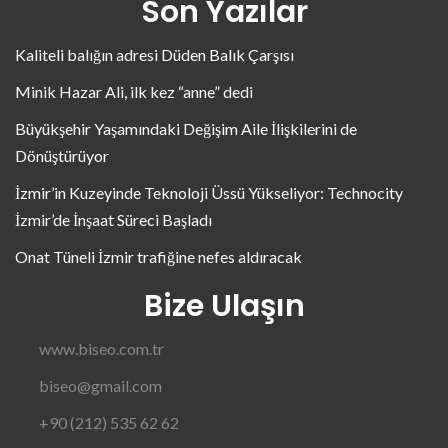
Son Yazılar
Kaliteli balığın adresi Düden Balık Çarşısı
Minik Hazar Ali, ilk kez “anne” dedi
Büyükşehir Yaşamındaki Değişim Aile İlişkilerini de
Dönüştürüyor
İzmir’in Kuzeyinde Teknoloji Üssü Yükseliyor: Technocity
İzmir’de İnşaat Süreci Başladı
Onat Tüneli İzmir trafiğine nefes aldıracak
Bize Ulaşın
www.biseo.com.tr
biseo@gmail.com
+90 (212) 535 62 62