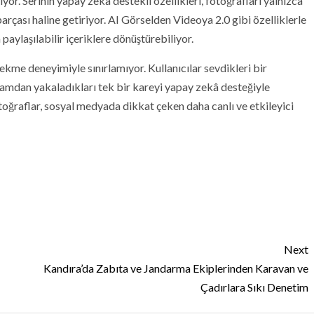
ıyor. Serinin yapay zekâ destekli özellikleri, fotoğrafları yalnızca
parçası haline getiriyor. AI Görselden Videoya 2.0 gibi özelliklerle
paylaşılabilir içeriklere dönüştürebiliyor.
kme deneyimiyle sınırlamıyor. Kullanıcılar sevdikleri bir
yaşamdan yakaladıkları tek bir kareyi yapay zekâ desteğiyle
toğraflar, sosyal medyada dikkat çeken daha canlı ve etkileyici
Next
Kandıra’da Zabıta ve Jandarma Ekiplerinden Karavan ve
Çadırlara Sıkı Denetim