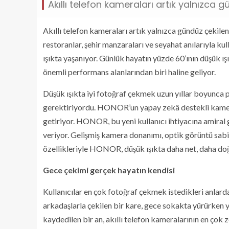
Akıllı telefon kameraları artık yalnızca g
Akıllı telefon kameraları artık yalnızca gündüz çekile
restoranlar, şehir manzaraları ve seyahat anılarıyla k
ışıkta yaşanıyor. Günlük hayatın yüzde 60’ının düşük ı
önemli performans alanlarından biri haline geliyor.
Düşük ışıkta iyi fotoğraf çekmek uzun yıllar boyunca 
gerektiriyordu. HONOR’un yapay zekâ destekli kamera 
getiriyor. HONOR, bu yeni kullanıcı ihtiyacına ami
veriyor. Gelişmiş kamera donanımı, optik görüntü sabi
özellikleriyle HONOR, düşük ışıkta daha net, daha doğa
Gece çekimi gerçek hayatın kendisi
Kullanıcılar en çok fotoğraf çekmek istedikleri anlarda
arkadaşlarla çekilen bir kare, gece sokakta yürürken 
kaydedilen bir an, akıllı telefon kameralarının en çok z