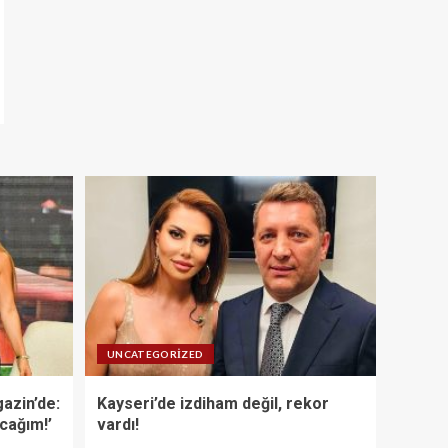
UNCATEGORIZED
azin’de:
Kayseri’de izdiham değil, rekor
acağım!’
vardı!