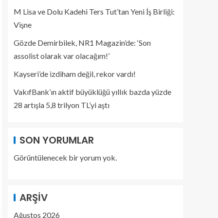
M Lisa ve Dolu Kadehi Ters Tut’tan Yeni İş Birliği:
Vişne
Gözde Demirbilek, NR1 Magazin’de: ‘Son
assolist olarak var olacağım!’
Kayseri’de izdiham değil, rekor vardı!
VakıfBank’ın aktif büyüklüğü yıllık bazda yüzde
28 artışla 5,8 trilyon TL’yi aştı
SON YORUMLAR
Görüntülenecek bir yorum yok.
ARŞIV
Ağustos 2026