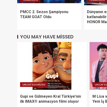
PMCC 2. Sezon Şampiyonu
Dünyanın e
TEAM GOAT Oldu
katlanabili
HONOR Mag
YOU MAY HAVE MISSED
UNCATEGORIZED
UNCATE
Gupi ve Gülmeyen Kral Türkiye’nin
M Lisa 
ilk IMAX® animasyon filmi oluyor
Yeni İş B