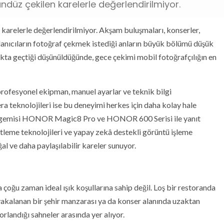
ündüz çekilen karelerle değerlendirilmiyor.
n karelerle değerlendirilmiyor. Akşam buluşmaları, konserler,
ullanıcıların fotoğraf çekmek istediği anların büyük bölümü düşük
şıkta geçtiği düşünüldüğünde, gece çekimi mobil fotoğrafçılığın en
profesyonel ekipman, manuel ayarlar ve teknik bilgi
teknolojileri ise bu deneyimi herkes için daha kolay hale
ral gemisi HONOR Magic8 Pro ve HONOR 600 Serisi ile yanıt
tleme teknolojileri ve yapay zekâ destekli görüntü işleme
l ve daha paylaşılabilir kareler sunuyor.
 çoğu zaman ideal ışık koşullarına sahip değil. Loş bir restoranda
yakalanan bir şehir manzarası ya da konser alanında uzaktan
orlandığı sahneler arasında yer alıyor.