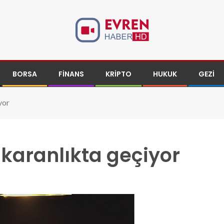
BORSA
FINANS
KRIPTO
HUKUK
GEZI
yor
 karanlıkta geçiyor