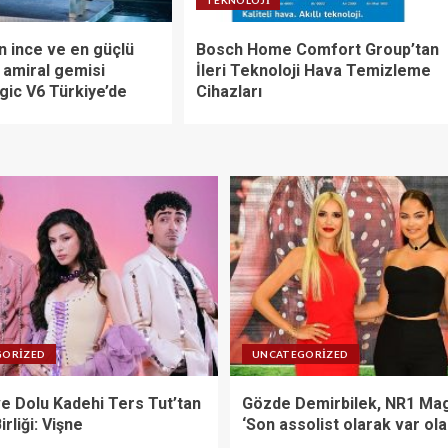
n ince ve en güçlü
Bosch Home Comfort Group’tan
r amiral gemisi
İleri Teknoloji Hava Temizleme
ic V6 Türkiye’de
Cihazları
GORIZED
UNCATEGORIZED
ve Dolu Kadehi Ters Tut’tan
Gözde Demirbilek, NR1 Mag
irliği: Vişne
‘Son assolist olarak var ol