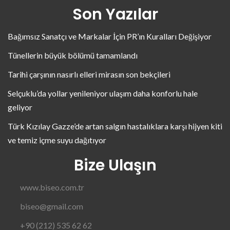
Son Yazılar
Bağımsız Sanatçı ve Markalar İçin PR’ın Kuralları Değişiyor
Tünellerin büyük bölümü tamamlandı
Tarihi çarşının nasırlı elleri mirasın son bekçileri
Selçuklu’da yollar yenileniyor ulaşım daha konforlu hale
geliyor
Türk Kızılay Gazze’de artan salgın hastalıklara karşı hijyen kiti
ve temiz içme suyu dağıtıyor
Bize Ulaşın
www.biseo.com.tr
biseo@gmail.com
+90 (212) 535 62 62