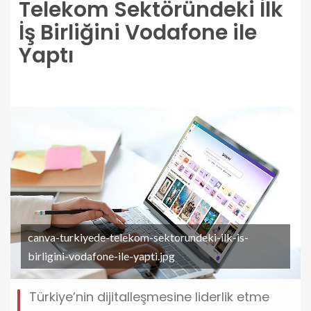
Telekom Sektöründeki İlk
İş Birliğini Vodafone ile
Yaptı
canva-turkiyede-telekom-sektorundeki-ilk-is-
birligini-vodafone-ile-yapti.jpg
Türkiye’nin dijitalleşmesine liderlik etme