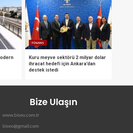
FINANS
modern
Kuru meyve sektörü 2 milyar dolar
ihracat hedefi için Ankara’dan
destek istedi
Bize Ulaşın
www.biseo.com.tr
biseo@gmail.com