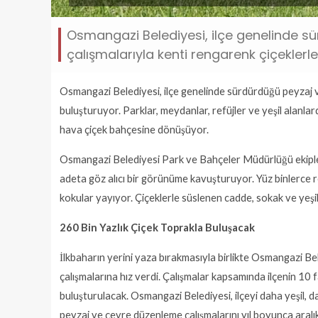
Osmangazi Belediyesi, ilçe genelinde 
çalışmalarıyla kenti rengarenk çiçeklerle
Osmangazi Belediyesi, ilçe genelinde sürdürdüğü peyzaj v
buluşturuyor. Parklar, meydanlar, refüjler ve yeşil alanla
hava çiçek bahçesine dönüşüyor.
Osmangazi Belediyesi Park ve Bahçeler Müdürlüğü ekipleri,
adeta göz alıcı bir görünüme kavuşturuyor. Yüz binlerce
kokular yayıyor. Çiçeklerle süslenen cadde, sokak ve yeşil
260 Bin Yazlık Çiçek Toprakla Buluşacak
İlkbaharın yerini yaza bırakmasıyla birlikte Osmangazi B
çalışmalarına hız verdi. Çalışmalar kapsamında ilçenin 10
buluşturulacak. Osmangazi Belediyesi, ilçeyi daha yeşil,
peyzaj ve çevre düzenleme çalışmalarını yıl boyunca aralı