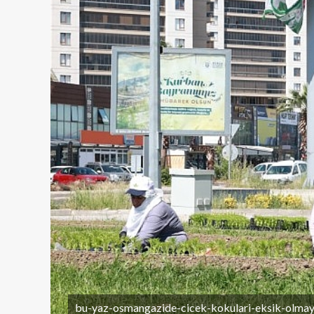
bu-yaz-osmangazide-cicek-kokulari-eksik-olmay