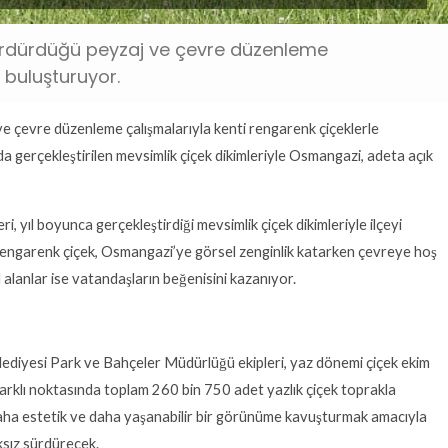
sürdürdüğü peyzaj ve çevre düzenleme
 buluşturuyor.
e çevre düzenleme çalışmalarıyla kenti rengarenk çiçeklerle
rda gerçekleştirilen mevsimlik çiçek dikimleriyle Osmangazi, adeta açık
 yıl boyunca gerçekleştirdiği mevsimlik çiçek dikimleriyle ilçeyi
 rengarenk çiçek, Osmangazi’ye görsel zenginlik katarken çevreye hoş
 alanlar ise vatandaşların beğenisini kazanıyor.
elediyesi Park ve Bahçeler Müdürlüğü ekipleri, yaz dönemi çiçek ekim
 farklı noktasında toplam 260 bin 750 adet yazlık çiçek toprakla
 daha estetik ve daha yaşanabilir bir görünüme kavuşturmak amacıyla
ksız sürdürecek.